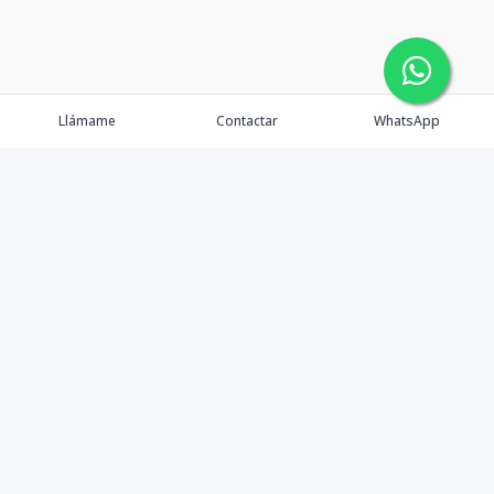
Llámame
Contactar
WhatsApp
Gestionamos una experiencia de compra mediante el
asesoramiento profesional al cliente en la obtención de
un activo de bienes raíces para vivienda, inversión,
crecimiento de patrimonio o diversificación; con el
objetivo de que este pueda lograr sus objetivos y